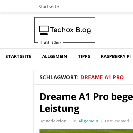
Startseite
STARTSEITE
ALLGEMEIN
TIPPS
RASPBERRY PI
SCHLAGWORT:
DREAME A1 PRO
Dreame A1 Pro begei
Leistung
By:
Redaktion
In:
Allgemein
Last updated:
1
|
|