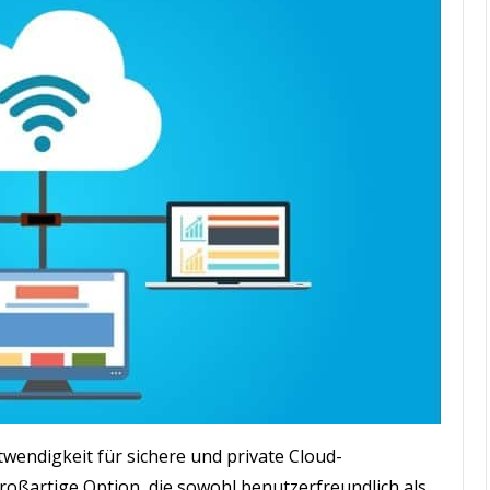
twendigkeit für sichere und private Cloud-
roßartige Option, die sowohl benutzerfreundlich als