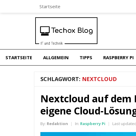
Startseite
STARTSEITE
ALLGEMEIN
TIPPS
RASPBERRY PI
SCHLAGWORT:
NEXTCLOUD
Nextcloud auf dem R
eigene Cloud-Lösun
By:
Redaktion
In:
Raspberry Pi
Last updated
|
|