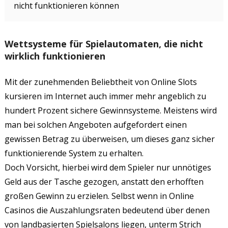
nicht funktionieren können
Wettsysteme für Spielautomaten, die nicht
wirklich funktionieren
Mit der zunehmenden Beliebtheit von Online Slots
kursieren im Internet auch immer mehr angeblich zu
hundert Prozent sichere Gewinnsysteme. Meistens wird
man bei solchen Angeboten aufgefordert einen
gewissen Betrag zu überweisen, um dieses ganz sicher
funktionierende System zu erhalten.
Doch Vorsicht, hierbei wird dem Spieler nur unnötiges
Geld aus der Tasche gezogen, anstatt den erhofften
großen Gewinn zu erzielen. Selbst wenn in Online
Casinos die Auszahlungsraten bedeutend über denen
von landbasierten Spielsalons liegen, unterm Strich