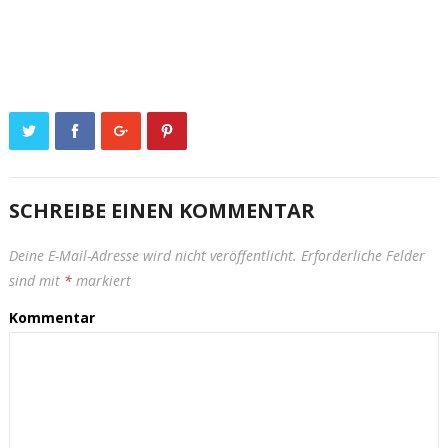
SCHREIBE EINEN KOMMENTAR
Deine E-Mail-Adresse wird nicht veröffentlicht.
Erforderliche Felder
sind mit
*
markiert
Kommentar