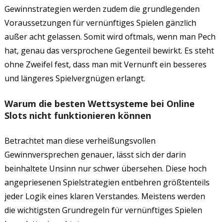
Gewinnstrategien werden zudem die grundlegenden
Voraussetzungen für vernünftiges Spielen gänzlich
außer acht gelassen. Somit wird oftmals, wenn man Pech
hat, genau das versprochene Gegenteil bewirkt. Es steht
ohne Zweifel fest, dass man mit Vernunft ein besseres
und längeres Spielvergnügen erlangt.
Warum die besten Wettsysteme bei Online
Slots nicht funktionieren können
Betrachtet man diese verheißungsvollen
Gewinnversprechen genauer, lässt sich der darin
beinhaltete Unsinn nur schwer übersehen. Diese hoch
angepriesenen Spielstrategien entbehren größtenteils
jeder Logik eines klaren Verstandes. Meistens werden
die wichtigsten Grundregeln für vernünftiges Spielen