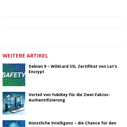
WEITERE ARTIKEL
Debian 9 – Wildcard SSL Zertifikat von Let’s
Encrypt
Vorteil von YubiKey für die Zwei-Faktor-
Authentifizierung
Künstliche Intelligenz – die Chance für den