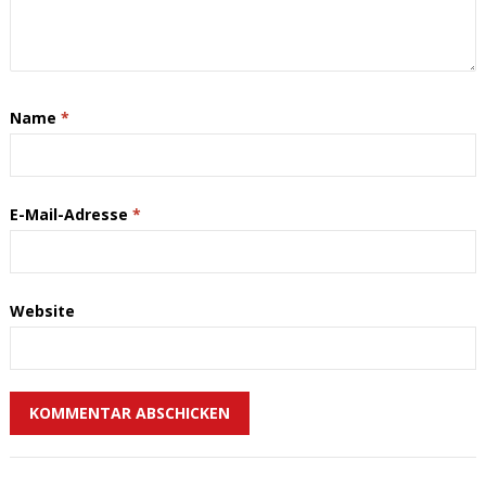
Name
*
E-Mail-Adresse
*
Website