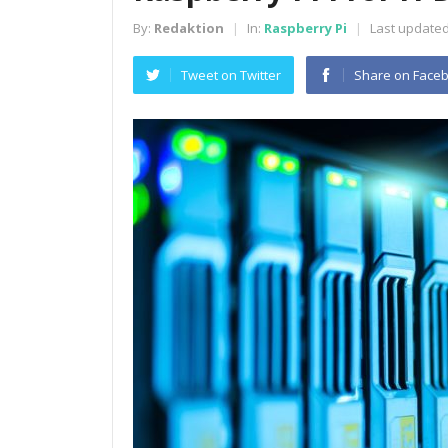
By:
Redaktion
In:
Raspberry Pi
Last updated
|
|
Tweet on Twitter
Share on Face