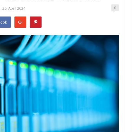
0
:
26. April 2024
book