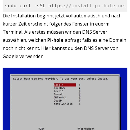
sudo curl -sSL https:
//install.pi-hole.net 
Code-Sprache:
JavaScript
(
javascript
)
Die Installation beginnt jetzt vollautomatisch und nach
kurzer Zeit erscheint folgendes Fenster in euerm
Terminal. Als erstes müssen wir den DNS Server
auswählen, welchen
Pi-hole
abfragt falls es eine Domain
noch nicht kennt. Hier kannst du den DNS Server von
Google verwenden.