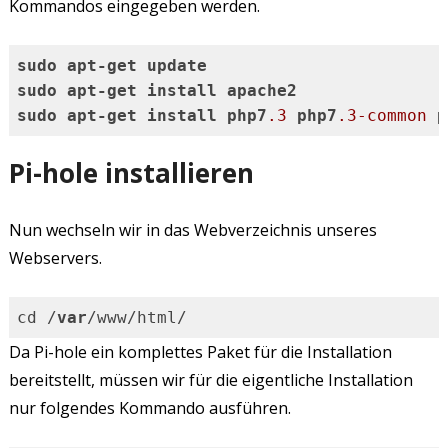
Kommandos eingegeben werden.
sudo
apt-get
update
sudo
apt-get
install
apache2
sudo
apt-get
install
php7
.3
php7
.3-common
p
Code-Sprache:
CSS
(
css
)
Pi-hole installieren
Nun wechseln wir in das Webverzeichnis unseres
Webservers.
cd /
var
/www/html/
Code-Sprache:
JavaScript
(
javascript
)
Da Pi-hole ein komplettes Paket für die Installation
bereitstellt, müssen wir für die eigentliche Installation
nur folgendes Kommando ausführen.