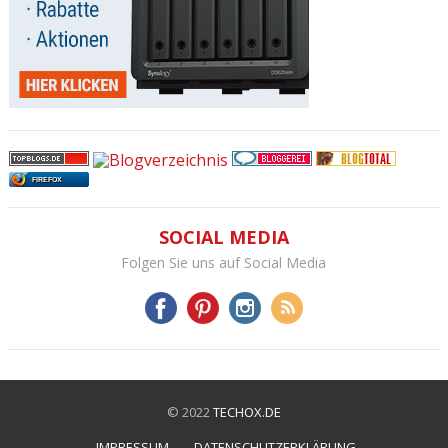
FIREFOX
SOCIAL MEDIA
Folgen Sie uns auf Social Media
© 2022
TECHOX.DE
IMPRESSUM
DATENSCHUTZERKLÄRUNG