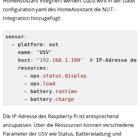
HomeAssistant integriert werden. Dazu wird in der Datei
configuration.yaml des HomeAssistant die NUT-
Integration hinzugefügt:
sensor
:

-
platform
: 
nut
name
: "
USV
"

host
: "192
.168
.1
.100
"  # 
IP-Adresse
des
resources
:

-
ups
.status
.display
-
ups
.load
-
battery
.runtime
-
battery
.charge
Code-Sprache:
CSS
(
css
)
Die IP-Adresse des Raspberry Pi ist entsprechend
anzupassen. Über die Ressourcen können verschiedene
Parameter der USV wie Status, Batterieladung und