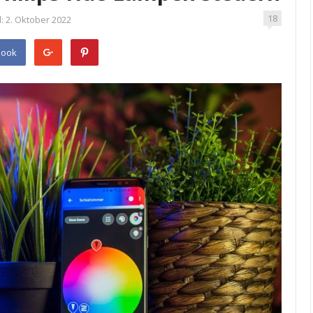
18
:
2. Oktober 2022
book