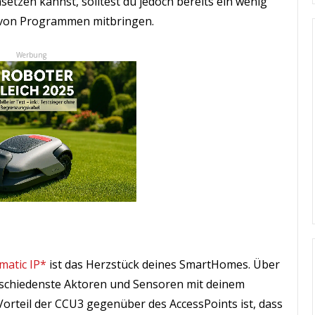
etzen kannst, solltest du jedoch bereits ein wenig
 von Programmen mitbringen.
Werbung
atic IP*
ist das Herzstück deines SmartHomes. Über
erschiedenste Aktoren und Sensoren mit deinem
orteil der CCU3 gegenüber des AccessPoints ist, dass