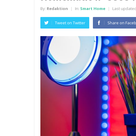
By:
Redaktion
In:
Smart Home
Last updated
|
|
Tweet on Twitter
Share on Face